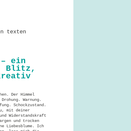
on texten
 – ein
, Blitz,
kreativ
hen. Der Himmel
 Drohung. Warnung.
fung. Schockzustand.
u, mit deiner
und Widerstandskraft
argen und trocken
ne Liebesblume. Ich