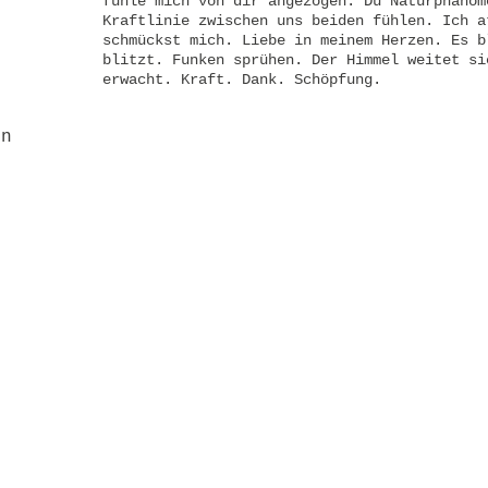
fühle mich von dir angezogen. Du Naturphänom
Kraftlinie zwischen uns beiden fühlen. Ich a
schmückst mich. Liebe in meinem Herzen. Es b
blitzt. Funken sprühen. Der Himmel weitet si
erwacht. Kraft. Dank. Schöpfung.
en