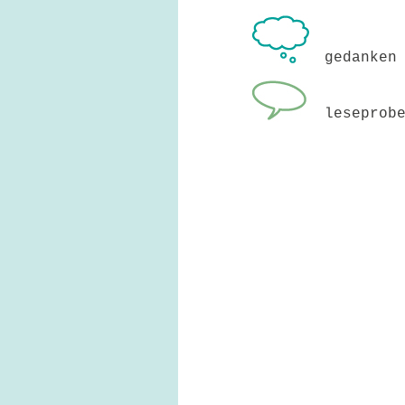
gedanken
leseprob