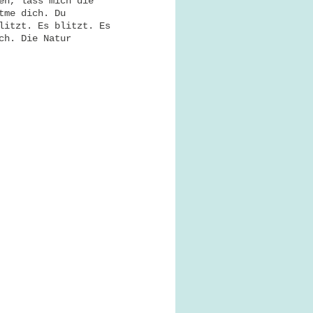
en, lass mich die
tme dich. Du
litzt. Es blitzt. Es
ch. Die Natur