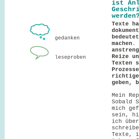
ist An
Geschr
werden
Texte ha
dokument
bedeutet
gedanken
machen. 
anstreng
Reize un
leseproben
Texten s
Prozesse
richtige
geben, 
Mein Rep
Sobald S
mich gef
sein, hi
ich über
schreibe
Texte, i