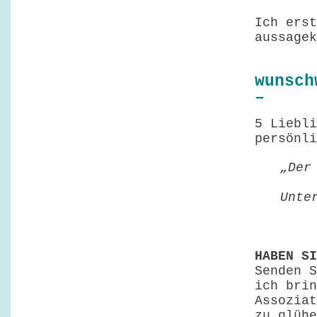
Ich erst
aussagek
wunsch
–
5 Liebli
persönli
„Der
Unte
HABEN SI
Senden S
ich brin
Assoziat
zu glühe