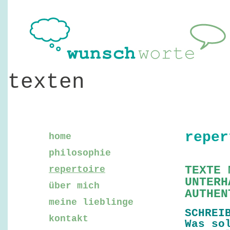
texten
reper
home
philosophie
TEXTE 
repertoire
UNTERH
über mich
AUTHE
meine lieblinge
SCHREI
kontakt
Was so