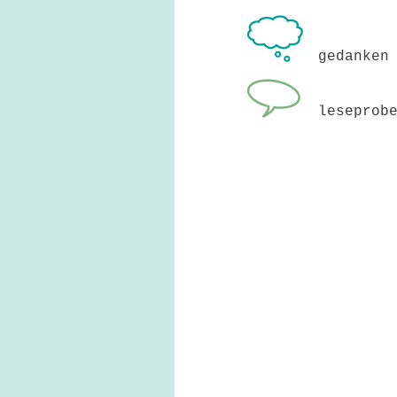
gedanken
leseprob