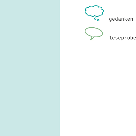
gedanken
leseprob