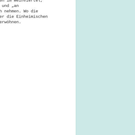
en im Weinviertel,
 und „an
h nehmen. Wo die
er die Einheimischen
erwöhnen.