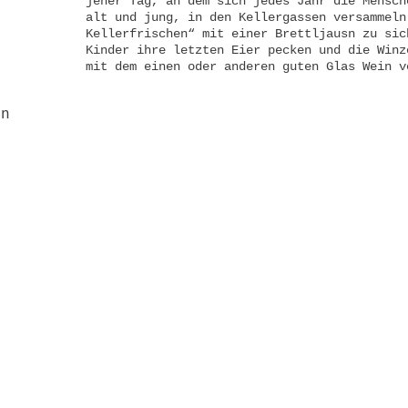
jener Tag, an dem sich jedes Jahr die Mensch
alt und jung, in den Kellergassen versammeln
Kellerfrischen“ mit einer Brettljausn zu sic
Kinder ihre letzten Eier pecken und die Winz
mit dem einen oder anderen guten Glas Wein v
en