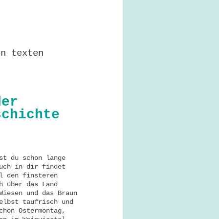
on texten
der
schichte
st du schon lange
uch in dir findet
l den finsteren
h über das Land
Wiesen und das Braun
elbst taufrisch und
chon Ostermontag,