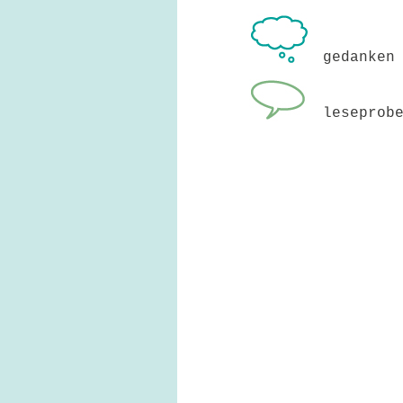
gedanken
leseprob