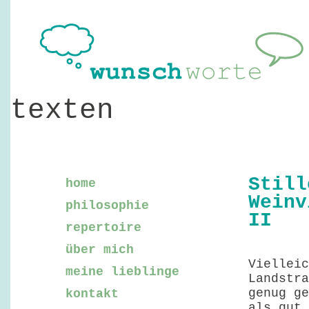
texten
Still
home
Weinv
philosophie
II
repertoire
über mich
Vielleic
meine lieblinge
Landstra
genug ge
kontakt
als gut 