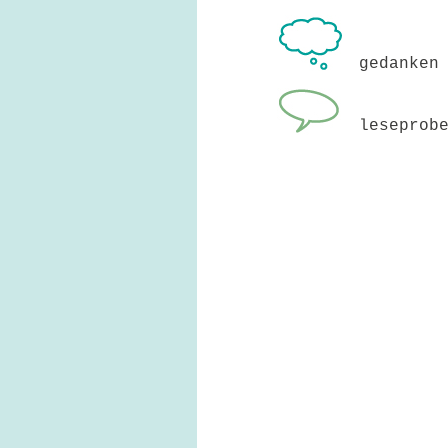
gedanken
leseprob