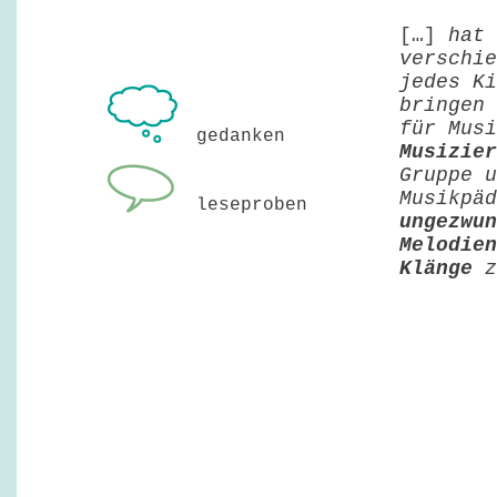
[…]
hat 
verschie
jedes Ki
bringen 
für Mus
gedanken
Musizie
Gruppe 
Musikpäd
leseproben
ungezwu
Melodien
Klänge
z