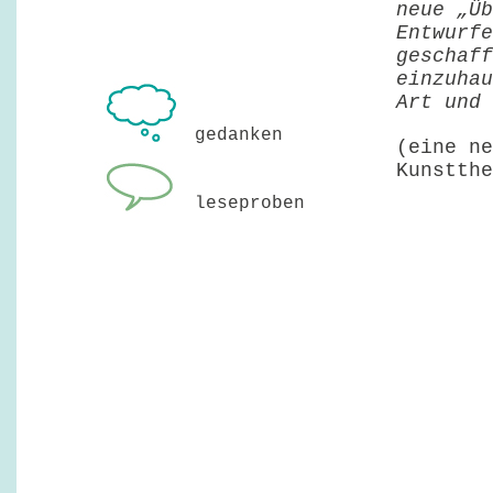
neue „Üb
Entwurfe
geschaff
einzuha
Art und 
gedanken
(eine ne
Kunstthe
leseproben