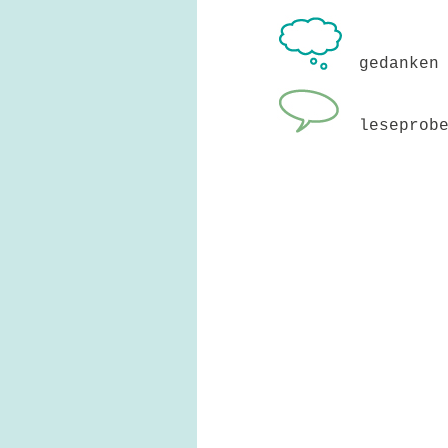
gedanken
leseprob