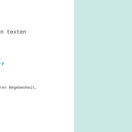
on texten
E,
ren Begebenheit,