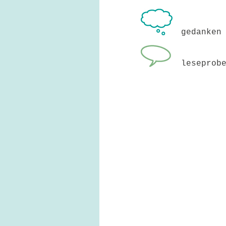
gedanken
leseprob